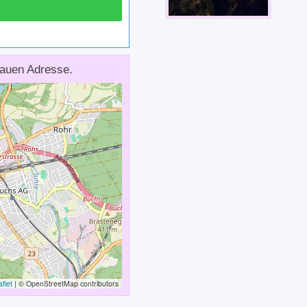
auen Adresse.
flet
|
© OpenStreetMap contributors