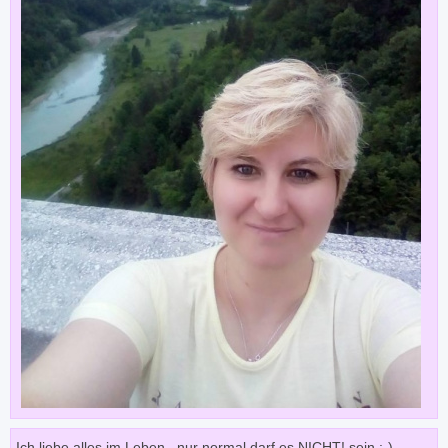
Ich liebe alles im Leben...nur normal darf es NICHT! sein ;-)